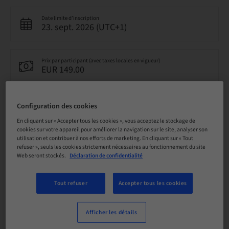
Date limite d’inscription
23. sept. 2026 (UTC+1)
Prix par participant (avec taxes locales en vigueur)
EUR 149.00
Langue
Configuration des cookies
Allemand
En cliquant sur « Accepter tous les cookies », vous acceptez le stockage de
cookies sur votre appareil pour améliorer la navigation sur le site, analyser son
utilisation et contribuer à nos efforts de marketing. En cliquant sur « Tout
Points
refuser », seuls les cookies strictement nécessaires au fonctionnement du site
5.00 Points
Web seront stockés.
Déclaration de confidentialité
Tout refuser
Accepter tous les cookies
Méthode de livraison
Apprentissage pratique en classe
Afficher les détails