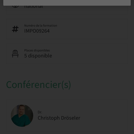
Audience
national
Numéro de la formation
IMPO09264
Places disponibles
5 disponible
Conférencier(s)
Dr.
Christoph Dröseler