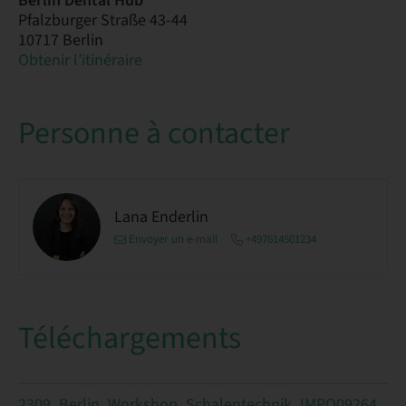
Berlin Dental Hub
Pfalzburger Straße 43-44
10717 Berlin
Obtenir l’itinéraire
Personne à contacter
Lana Enderlin
Envoyer un e-mail
+497614501234
Téléchargements
2309_Berlin_Workshop_Schalentechnik_IMPO09264_