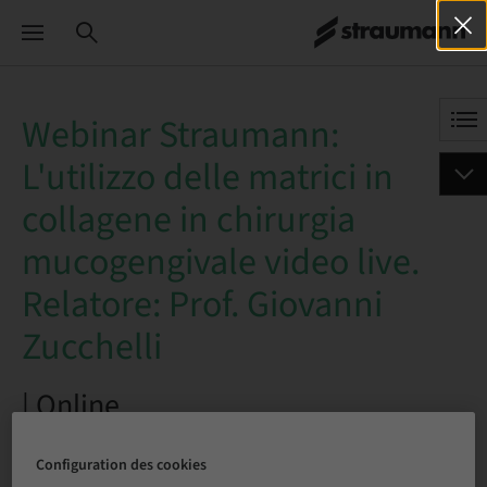
Webinar Straumann:
L'utilizzo delle matrici in
collagene in chirurgia
mucogengivale video live.
Relatore: Prof. Giovanni
Zucchelli
| Online
Configuration des cookies
RÉSERVEZ DÈS MAINTENANT