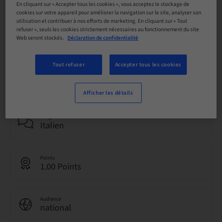
En cliquant sur « Accepter tous les cookies », vous acceptez le stockage de
cookies sur votre appareil pour améliorer la navigation sur le site, analyser son
utilisation et contribuer à nos efforts de marketing. En cliquant sur « Tout
refuser », seuls les cookies strictement nécessaires au fonctionnement du site
Statut
Web seront stockés.
Déclaration de confidentialité
Réservation possible
Tout refuser
Accepter tous les cookies
Date limite d’inscription
05. mai 2040 (UTC+1)
Afficher les détails
Langue
Italien
Points
1.00 Points
Audience
national