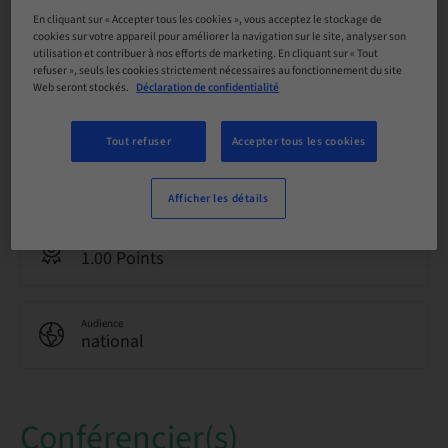
Réservation possible
En cliquant sur « Accepter tous les cookies », vous acceptez le stockage de
cookies sur votre appareil pour améliorer la navigation sur le site, analyser son
utilisation et contribuer à nos efforts de marketing. En cliquant sur « Tout
refuser », seuls les cookies strictement nécessaires au fonctionnement du site
Date limite d’inscription
Web seront stockés.
Déclaration de confidentialité
11. mai 2040 (UTC+1)
Tout refuser
Accepter tous les cookies
Langue
Italien
Afficher les détails
Points
1.00 Points
Audience
national
Conférencier(s)