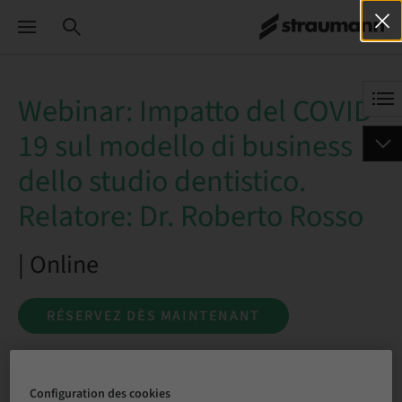
Webinar: Impatto del COVID-
19 sul modello di business
dello studio dentistico.
Relatore: Dr. Roberto Rosso
| Online
RÉSERVEZ DÈS MAINTENANT
Configuration des cookies
Statut