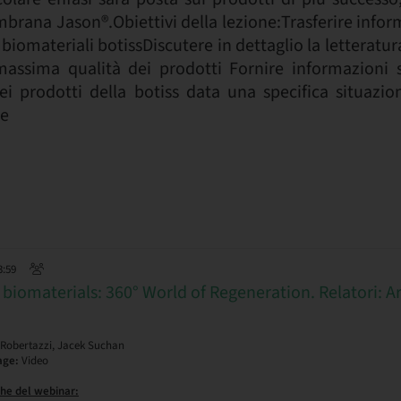
ana Jason®.Obiettivi della lezione:Trasferire inform
 biomateriali botissDiscutere in dettaglio la letteratura
assima qualità dei prodotti Fornire informazioni s
ei prodotti della botiss data una specifica situazio
e
3:59
 biomaterials: 360° World of Regeneration. Relatori: A
n
Robertazzi, Jacek Suchan
age:
Video
he del webinar: