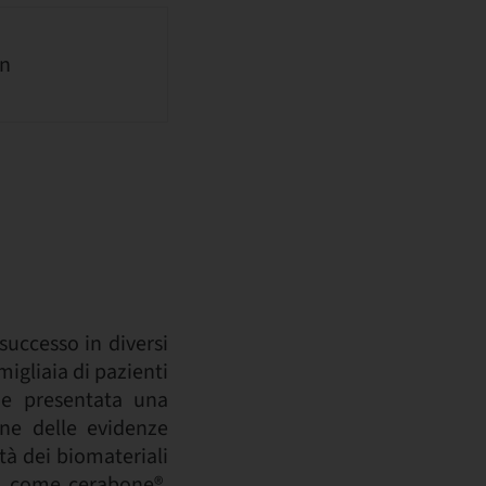
an
successo in diversi
 migliaia di pazienti
ne presentata una
one delle evidenze
ità dei biomateriali
so, come cerabone®,