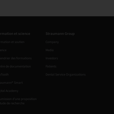
rmation et science
Straumann Group
rmation et soutien
Company
ience
Media
lendrier des formations
Investors
ntre de documentation
Patients
uTooth
Dental Service Organizations
raumann® Smart
gital Academy
umission d’une proposition
étude de recherche