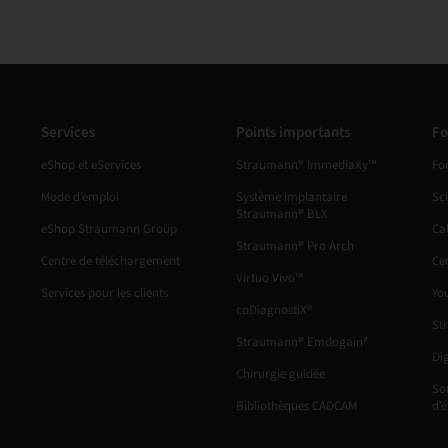
Services
Points importants
Fo
eShop et eServices
Straumann® ImmediaXy™
Fo
Mode d’emploi
Système implantaire
Sc
Straumann® BLX
eShop Straumann Group
Ca
Straumann® Pro Arch
Centre de téléchargement
Ce
Virtuo Vivo™
Services pour les clients
Yo
coDiagnostiX®
St
Straumann® Emdogain®
Di
Chirurgie guidée
So
Bibliothèques CADCAM
d’