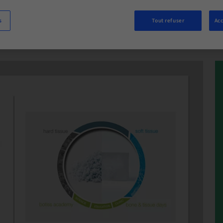
s
Tout refuser
Acc
S MAINTENANT