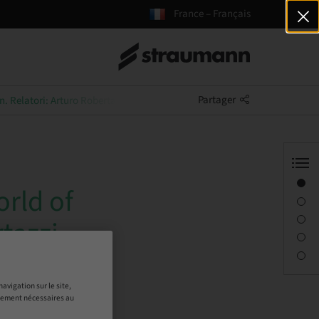
France – Français
Partager
n. Relatori: Arturo Robertazzi - Jacek Suchan
Aperçu
orld of
Conférencier(s)
Description
tazzi -
Séances
Personne à contacter
avigation sur le site,
ictement nécessaires au