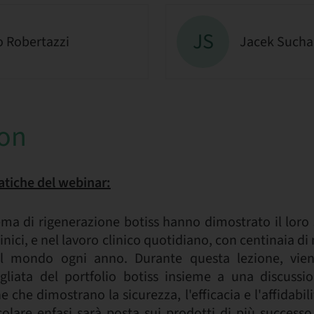
JS
o Robertazzi
Jacek Such
ion
tiche del webinar:
tema di rigenerazione botiss hanno dimostrato il loro 
linici, e nel lavoro clinico quotidiano, con centinaia di
o il mondo ogni anno. Durante questa lezione, vie
liata del portfolio botiss insieme a una discussi
he che dimostrano la sicurezza, l'efficacia e l'affidabil
icolare enfasi sarà posta sui prodotti di più succes