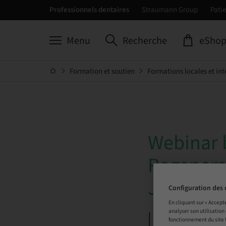
Professionnels dentaires
Straumann Group
Patie
Menu
Recherche
eSho
Formation et soutien
Formations locales et int
Webinar b
Regenerat
Jacek Su
Configuration des 
En cliquant sur « Accept
analyser son utilisation
| Online
fonctionnement du site