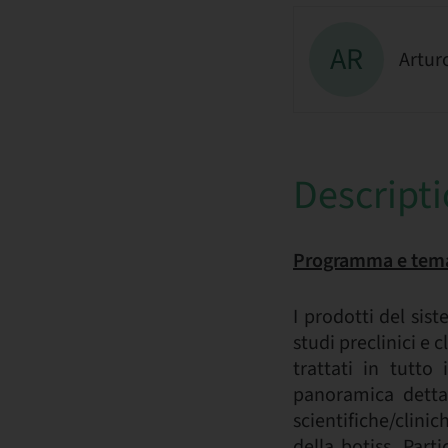
AR
Artur
Descript
Programma e tema
I prodotti del sis
studi preclinici e c
trattati in tutt
panoramica dettag
scientifiche/clinic
della botiss. Part