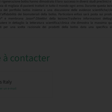
i rigenerazione botiss hanno dimostrato il loro successo in diversi studi preclinici e c
ia di migliaia di pazienti trattati in tutto il mondo ogni anno. Durante questa lez
a del portfolio botiss insieme a una discussione delle evidenze scientifiche/c
e l'affidabilità dei biomateriali della botiss. Particolare enfasi sarà posta sui pro
 e membrana Jason®.Obiettivi della lezione:Trasferire informazioni dettagl
cutere in dettaglio la letteratura scientifica/clinica che dimostra la massima qu
nti per una scelta razionale dei prodotti della botiss data una specifica sit
 à contacter
 Italy
er un e-mail