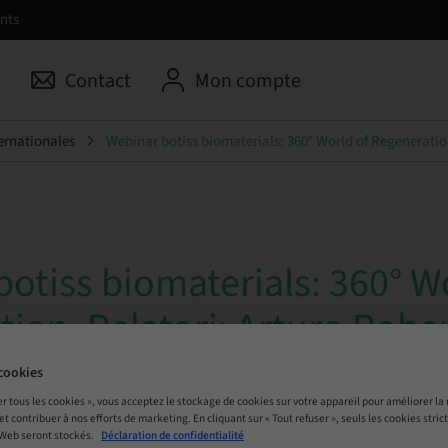
nts
p
Contact
Mon compte
ernationales
Webinar botiss biomaterials: 360° World of Regeneratio
otiss biomaterials: 360° W
ion. Relatori: Arturo Rober
chan
cookies
er tous les cookies », vous acceptez le stockage de cookies sur votre appareil pour améliorer la n
 et contribuer à nos efforts de marketing. En cliquant sur « Tout refuser », seuls les cookies str
 Web seront stockés.
Déclaration de confidentialité