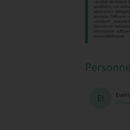
I prodotti del sistema d
quotidiano, con centina
panoramica dettagliat
sicurezza, l'efficacia 
cerabone®, mucoderm®
biomateriali botissDis
informazioni sufficie
Domande&Risposte
Personne
Events
EI
Envoy