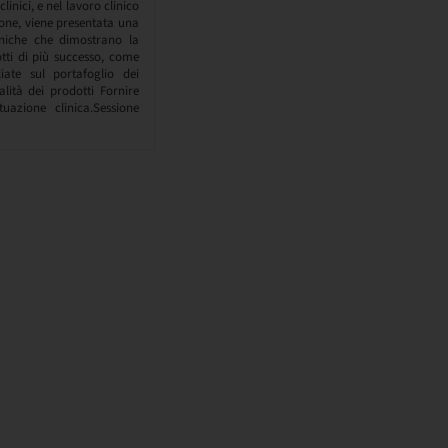
linici, e nel lavoro clinico
ione, viene presentata una
liniche che dimostrano la
dotti di più successo, come
iate sul portafoglio dei
alità dei prodotti Fornire
uazione clinica.Sessione