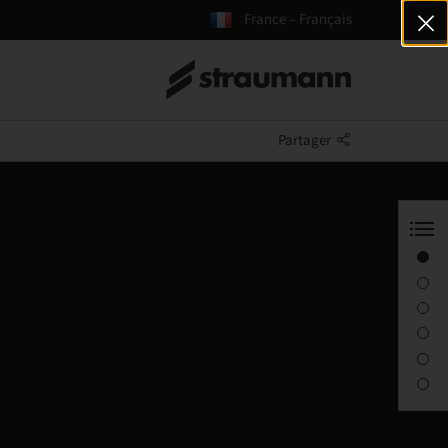
France – Français
Partager
Solution Straumann® Fast Molar
Solution 2 en 1
Vidéo
Flux de travail
Bénéfices
Pour les laboratoires