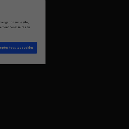
avigation sur le site,
ictement nécessaires au
epter tous les cookies