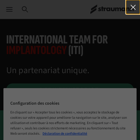
INTERNATIONAL TEAM FOR
IMPLANTOLOGY
(ITI)
Un partenariat unique.
SITE INTERNET DE L’ITI
Configuration des cookies
En cliquant sur « Accepter tous les cookies », vous acceptez le stockage de
cookies sur votre appareil pour améliorer la navigation sur le site, analyser son
utilisation et contribuer à nos efforts de marketing. En cliquant sur « Tout
refuser », seuls les cookies strictement nécessaires au fonctionnement du site
Straumann est inébranlable dans son engagement à la
Web seront stockés.
Déclaration de confidentialité