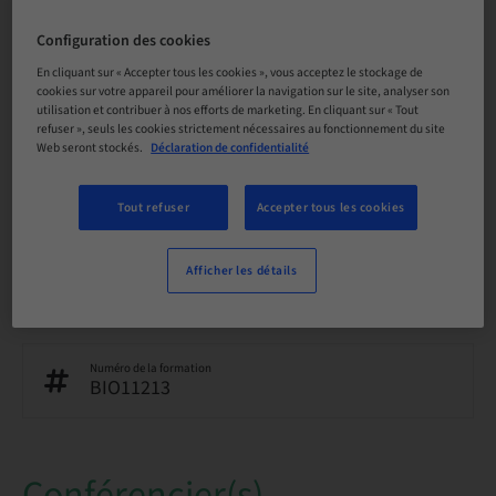
Langue
Allemand
Configuration des cookies
En cliquant sur « Accepter tous les cookies », vous acceptez le stockage de
cookies sur votre appareil pour améliorer la navigation sur le site, analyser son
Points
0.00 Points
utilisation et contribuer à nos efforts de marketing. En cliquant sur « Tout
refuser », seuls les cookies strictement nécessaires au fonctionnement du site
Web seront stockés.
Déclaration de confidentialité
Méthode de livraison
Cours en ligne
Tout refuser
Accepter tous les cookies
Afficher les détails
Audience
national
Numéro de la formation
BIO11213
Conférencier(s)