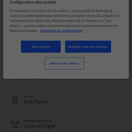
Configuration des cookies
Réservation possible
En cliquant sur « Accepter tous les cookies », vous acceptez le stockage de
cookies sur votre appareil pour améliorer la navigation sur le site, analyser son
utilisation et contribuer à nos efforts de marketing. En cliquant sur « Tout
Date limite d’inscription
refuser », seuls les cookies strictement nécessaires au fonctionnement du site
31. déc. 2099 (UTC+1)
Web seront stockés.
Déclaration de confidentialité
Tout refuser
Accepter tous les cookies
Prix par participant (avec taxes locales en vigueur)
CHF 0.00
Afficher les détails
Langue
Allemand
Points
0.00 Points
Méthode de livraison
Cours en ligne