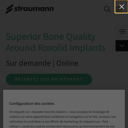
Superior Bone
RÉSERVEZ DÈS
Quality Around
MAINTENANT
Roxolid
Implants
Superior Bone Quality
Around Roxolid Implants
Sur demande | Online
RÉSERVEZ DÈS MAINTENANT
Configuration des cookies
Statut
Réservation possible
En cliquant sur « Accepter tous les cookies », vous acceptez le stockage de
cookies sur votre appareil pour améliorer la navigation sur le site, analyser son
utilisation et contribuer à nos efforts de marketing. En cliquant sur « Tout
refuser », seuls les cookies strictement nécessaires au fonctionnement du site