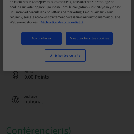
Réservation possible
En cliquant sur « Accepter tous les cookies », vous acceptez le stockage de
cookies sur votre appareil pour améliorer la navigation sur le site, analyser son
utilisation et contribuer à nos efforts de marketing. En cliquant sur « Tout
refuser », seuls les cookies strictement nécessaires au fonctionnement du site
Date limite d’inscription
Web seront stockés.
Déclaration de confidentialité
11. mai 2030 (UTC+1)
Tout refuser
Accepter tous les cookies
Langue
Espagnole
Afficher les détails
Points
0.00 Points
Audience
national
Conférencier(s)