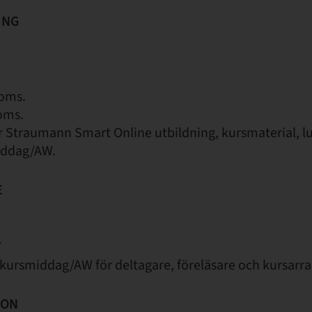
ING
moms.
oms.
år Straumann Smart Online utbildning, kursmaterial, l
iddag/AW.
E
T
ursmiddag/AW för deltagare, föreläsare och kursarr
ION