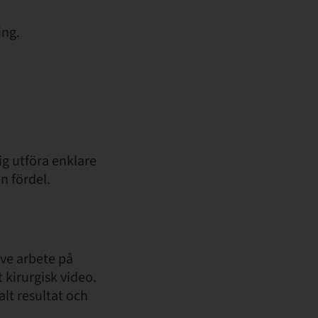
ing.
ig utföra enklare
n fördel.
ive arbete på
kirurgisk video.
alt resultat och