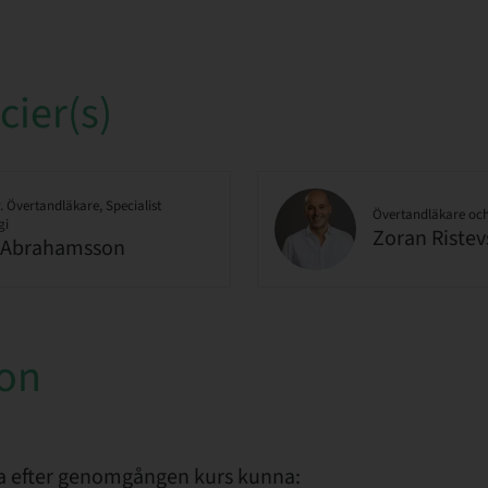
ier(s)
. Övertandläkare, Specialist
Övertandläkare och 
gi
Zoran Ristev
 Abrahamsson
ion
a efter genomgången kurs kunna: