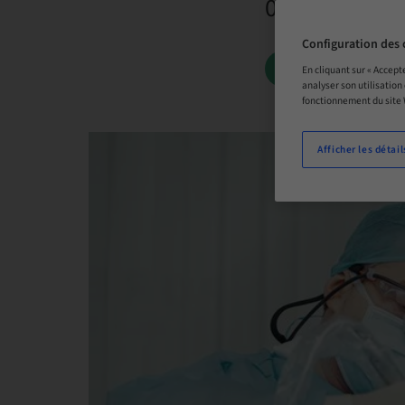
01. oct. 2026
Configuration des 
LISTE D’ATTE
En cliquant sur « Accept
analyser son utilisation
fonctionnement du site
Afficher les détail