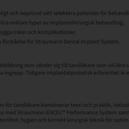
ligt och beprövat sätt selektera patienter för behandl
föra enklare typer av implantatkirurgisk behandling.
bygga risker och komplikationer.
ch förståelse för Straumann Dental Implant System.
tbildning som vänder sig till tandläkare som vill lära s
a ingrepp. Tidigare implantatprotetisk erfarenhet är e
s för tandläkare kombinerar teori och praktik, inklus
ke med Straumann iEXCEL™ Performance System samt 
sterilitet, hygien och korrekt kirurgisk teknik för optim