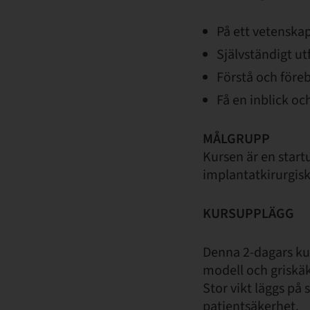
På ett vetenskap
Självständigt ut
Förstå och före
Få en inblick o
MÅLGRUPP
Kursen är en startu
implantatkirurgisk
KURSUPPLÄGG
Denna 2-dagars kur
modell och griskä
Stor vikt läggs på 
patientsäkerhet.