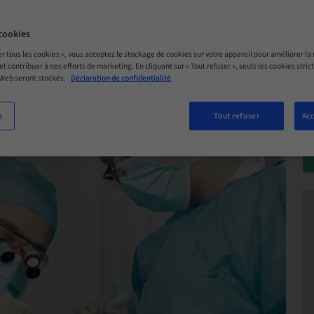
 – 02. oct. 2026 | Göteborg, Suède
cookies
NTE
er tous les cookies », vous acceptez le stockage de cookies sur votre appareil pour améliorer la n
 et contribuer à nos efforts de marketing. En cliquant sur « Tout refuser », seuls les cookies str
 Web seront stockés.
Déclaration de confidentialité
s
Tout refuser
Acc