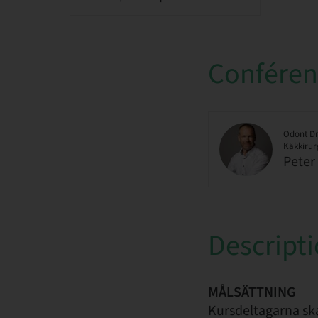
Conférenc
Odont Dr
Käkkirur
Peter
Descript
MÅLSÄTTNING
Kursdeltagarna sk