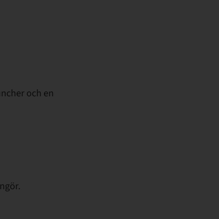
uncher och en
angör.