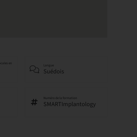
ocales en
Langue
Suédois
Numéro de la formation
SMARTImplantology