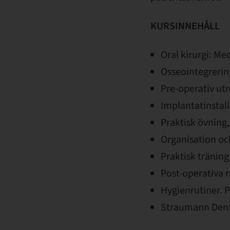
KURSINNEHÅLL
Oral kirurgi: Me
Osseointegrering
Pre-operativ ut
Implantatinstall
Praktisk övning,
Organisation och
Praktisk träning
Post-operativa r
Hygienrutiner. P
Straumann Dent