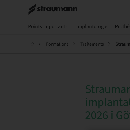
Points importants
Implantologie
Prothè
Formations
Traitements
Strauma
Strauman
implantat
2026 i G