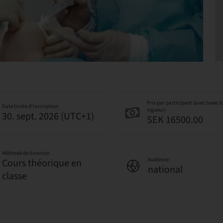
Prix par participant (avec taxes l
Date limite d’inscription
vigueur)
30. sept. 2026 (UTC+1)
SEK 16500.00
Méthode de livraison
Audience
Cours théorique en
national
classe