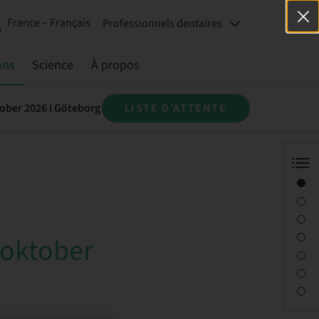
France – Français
Professionnels dentaires
ons
Science
À propos
tober 2026 i Göteborg
LISTE D’ATTENTE
Aperçu
Conférencier(s)
Description
Objectifs d’apprentissage
2 oktober
Séances
Trajet et sites
Personne à contacter