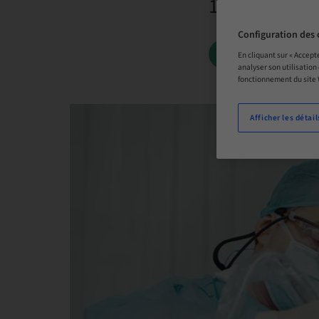
19. nov. 2026
Configuration des 
LISTE D’ATTE
En cliquant sur « Accept
analyser son utilisation
fonctionnement du site
Afficher les détail