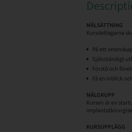
Descript
MÅLSÄTTNING
Kursdeltagarna sk
På ett vetenskap
Självständigt ut
Förstå och före
Få en inblick o
MÅLGRUPP
Kursen är en startu
implantatkirurgisk
KURSUPPLÄGG