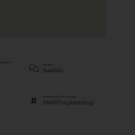
ocales en
Langue
Suédois
Numéro de la formation
SMARTImplantology