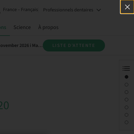
France – Français
Professionnels dentaires
ons
Science
À propos
Straumann® SMART - Grundkurs i implantatkirurgi för tandläkare 19 - 20 november 2026 i Malmö
LISTE D’ATTENTE
Aperçu
Conférencier(s)
Description
Objectifs d’apprentissage
20
Séances
Trajet et sites
Personne à contacter