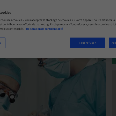
 – 20. nov. 2026 | Malmö, Suède
cookies
NTE
er tous les cookies », vous acceptez le stockage de cookies sur votre appareil pour améliorer la n
 et contribuer à nos efforts de marketing. En cliquant sur « Tout refuser », seuls les cookies str
 Web seront stockés.
Déclaration de confidentialité
s
Tout refuser
Acc