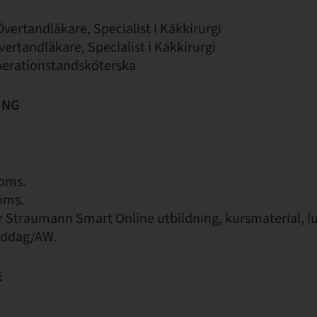
vertandläkare, Specialist i Käkkirurgi
ertandläkare, Specialist i Käkkirurgi
erationstandsköterska
ING
moms.
oms.
år Straumann Smart Online utbildning, kursmaterial, l
iddag/AW.
E