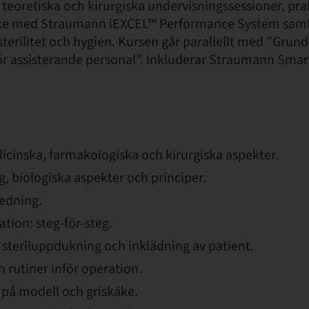
teoretiska och kirurgiska undervisningssessioner, pra
ke med Straumann iEXCEL™ Performance System samt 
 sterilitet och hygien. Kursen går parallellt med ”Grund
ör assisterande personal”. Inkluderar Straumann Smar
dicinska, farmakologiska och kirurgiska aspekter.
, biologiska aspekter och principer.
redning.
ation: steg-för-steg.
 steriluppdukning och inklädning av patient.
 rutiner inför operation.
 på modell och griskäke.