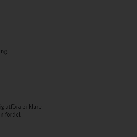
ing.
ig utföra enklare
n fördel.