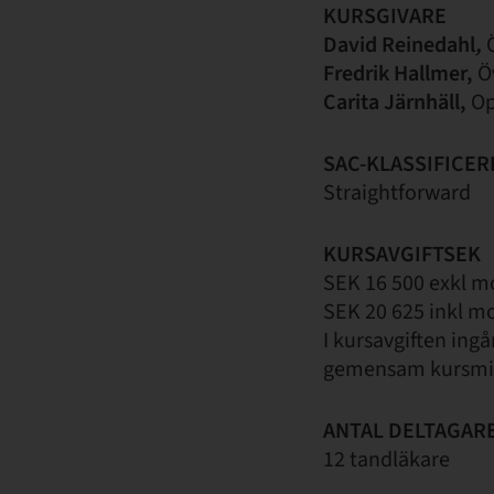
KURSGIVARE
David Reinedahl
,
Ö
Fredrik Hallmer,
Öv
Carita Järnhäll,
Op
SAC-KLASSIFICER
Straightforward
KURSAVGIFTSEK
SEK 16 500 exkl 
SEK 20 625 inkl m
I kursavgiften ing
gemensam kursm
ANTAL DELTAGAR
12 tandläkare