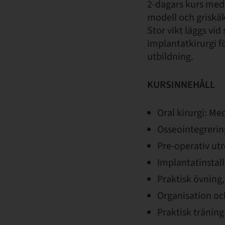
2-dagars kurs med 
modell och griskä
Stor vikt läggs vid
implantatkirurgi f
utbildning.
KURSINNEHÅLL
Oral kirurgi: Me
Osseointegrering
Pre-operativ ut
Implantatinstall
Praktisk övning,
Organisation och
Praktisk träning