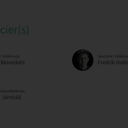
ier(s)
t i Käkkirurgi
Specialist i Käkkiru
 Reinedahl
Fredrik Hall
nstandsköterska
a Järnhäll