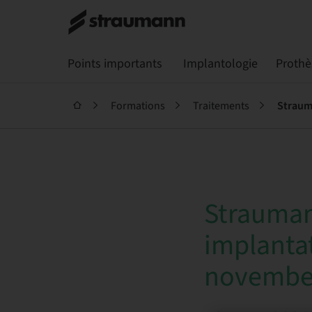
Points importants
Implantologie
Prothè
Formations
Traitements
Strauman
implantat
november