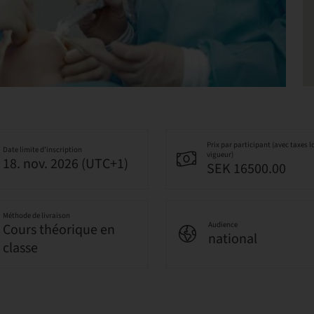
Prix par participant (avec taxes l
Date limite d’inscription
vigueur)
18. nov. 2026 (UTC+1)
SEK 16500.00
Méthode de livraison
Audience
Cours théorique en
national
classe