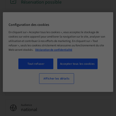
Réservation possible
Date limite d’inscription
09. oct. 2026 (UTC+1)
Configuration des cookies
En cliquant sur « Accepter tous les cookies », vous acceptez le stockage de
cookies sur votre appareil pour améliorer la navigation sur le site, analyser son
Prix par participant (avec taxes locales en vigueur)
utilisation et contribuer à nos efforts de marketing. En cliquant sur « Tout
EUR 2200.00
refuser », seuls les cookies strictement nécessaires au fonctionnement du site
Web seront stockés.
Déclaration de confidentialité
Langue
Tout refuser
Accepter tous les cookies
Anglais
Afficher les détails
Points
0.00 Points
Audience
national