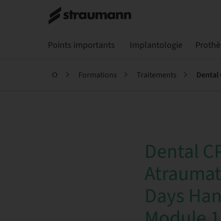
Points importants
Implantologie
Prothè
Formations
Traitements
Dental CP
Atraumati
Days Han
Module 1