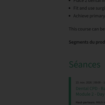
Place 2 dental i
Fit and use surg
Achieve primary
This course can be
Segments du prod
Séances
23. nov. 2026
| 09:00 – 
Dental CPD - B
Module 2 - Day
Haut-parleurs:
Mitch I