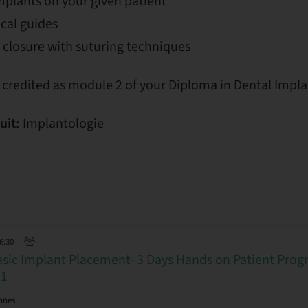
mplants on your given patient
ical guides
 closure with suturing techniques
 credited as module 2 of your Diploma in Dental Impla
uit:
Implantologie
16:30
asic Implant Placement- 3 Days Hands on Patient Pro
 1
nnes