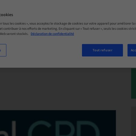
 – 25. nov. 2026 | Queensland, Marooc
cookies
er tous les cookies », vous acceptez le stockage de cookies sur votre appareil pour améliorer la n
 et contribuer à nos efforts de marketing. En cliquant sur « Tout refuser », seuls les cookies str
 Web seront stockés.
Déclaration de confidentialité
S MAINTENANT
s
Tout refuser
Acc