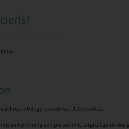
ier(s)
 Innes
ion
ntal Implantology is made up of 3 modules.
 implant planning and placement, surgical guide desig