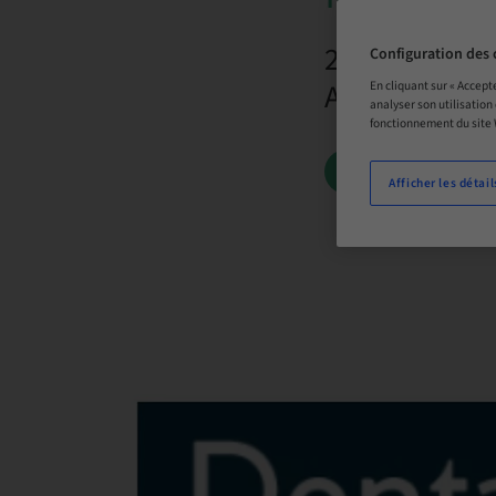
23. nov. 2026
Configuration des 
Australie
En cliquant sur « Accept
analyser son utilisation
fonctionnement du site
RÉSERVEZ DÈ
Afficher les détail