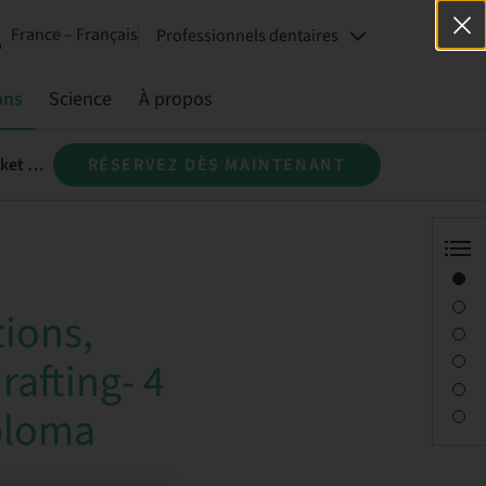
France – Français
Professionnels dentaires
ons
Science
À propos
Dental CPD - Single Implant Restorations, Atraumatic Extractions and Socket Grafting- 4 Days Hands on Patient Program- Diploma Module 1
RÉSERVEZ DÈS MAINTENANT
Aperçu
Conférencier(s)
tions,
Description
Séances
rafting- 4
Trajet et sites
ploma
Personne à contacter