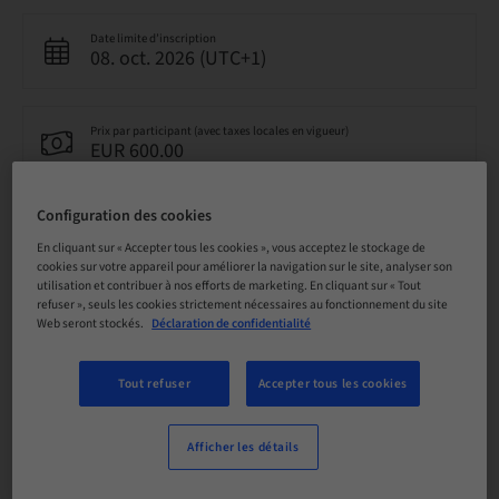
Date limite d’inscription
08. oct. 2026 (UTC+1)
Prix par participant (avec taxes locales en vigueur)
EUR 600.00
Configuration des cookies
Langue
Croatien
En cliquant sur « Accepter tous les cookies », vous acceptez le stockage de
cookies sur votre appareil pour améliorer la navigation sur le site, analyser son
utilisation et contribuer à nos efforts de marketing. En cliquant sur « Tout
refuser », seuls les cookies strictement nécessaires au fonctionnement du site
Points
Web seront stockés.
Déclaration de confidentialité
0.00 Points
Tout refuser
Accepter tous les cookies
Méthode de livraison
Cours théorique en classe
Afficher les détails