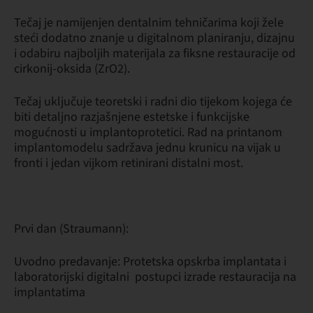
Tečaj je namijenjen dentalnim tehničarima koji žele
steći dodatno znanje u digitalnom planiranju, dizajnu
i odabiru najboljih materijala za fiksne restauracije od
cirkonij-oksida (ZrO2).
Tečaj uključuje teoretski i radni dio tijekom kojega će
biti detaljno razjašnjene estetske i funkcijske
mogućnosti u implantoprotetici. Rad na printanom
implantomodelu sadržava jednu krunicu na vijak u
fronti i jedan vijkom retinirani distalni most.
Prvi dan (Straumann):
Uvodno predavanje: Protetska opskrba implantata i
laboratorijski digitalni postupci izrade restauracija na
implantatima