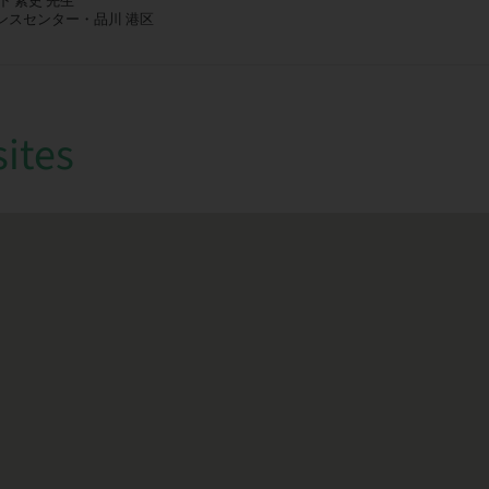
山下 素史 先生
ンスセンター・品川 港区
sites