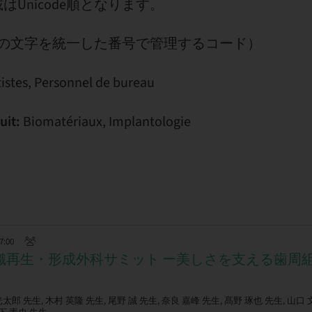
Unicode順となります。
：全ての文字を統一した番号で管理するコード）
istes, Personnel de bureau
uit:
Biomatériaux, Implantologie
17:00
組織再生・形成外科サミット ー美しさを支える歯周
太郎 先生, 木村 英隆 先生, 尾野 誠 先生, 奈良 嘉峰 先生, 髙野 琢也 先生, 山口 