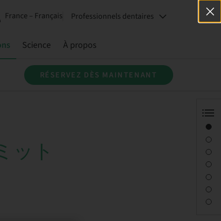
France – Français
Professionnels dentaires
ons
Science
À propos
RÉSERVEZ DÈS MAINTENANT
Aperçu
Conférencier(s)
ミット
Description
Séances
Trajet et sites
Personne à contacter
Téléchargements