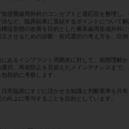
ず低侵襲歯周外科のコンセプトと適応症を整理し、
方法など、臨床結果に直結するポイントについて解
歯槽堤形態の改善を目的とした審美歯周形成外科に
両立させるための診断・術式選択の考え方を、症例
向にあるインプラント周囲炎に対して、病態理解か
の選択、再発防止を見据えたメインテナンスまで、
ら包括的に考察します。
、日常臨床にすぐに活かせる知識と判断基準を共有
質の向上に寄与することを目的としています。