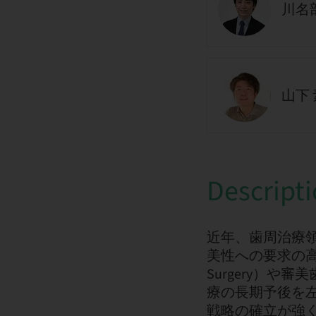
川名部
山下 
Descript
近年、歯周治療
美性への要求の高まりを
Surgery）
療の長期予後を
戦略の確立が強