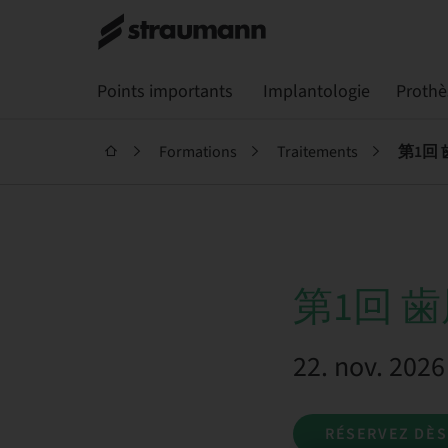
Points importants
Implantologie
Prothè
Formations
Traitements
第1回
第1回 
22. nov. 202
RÉSERVEZ DÈ