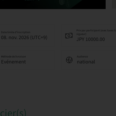
Prix par participant (avec taxes l
Date limite d’inscription
vigueur)
08. nov. 2026 (UTC+9)
JPY 10000.00
Méthode de livraison
Audience
Evénement
national
ier(s)