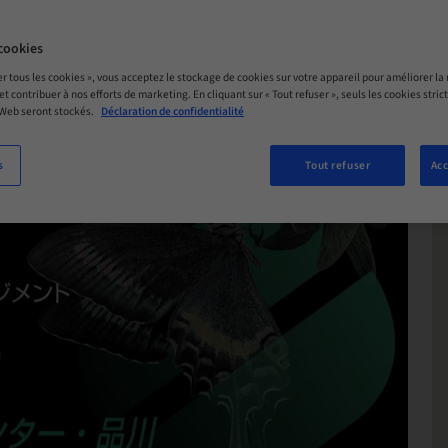
cookies
er tous les cookies », vous acceptez le stockage de cookies sur votre appareil pour améliorer la n
 et contribuer à nos efforts de marketing. En cliquant sur « Tout refuser », seuls les cookies str
 Web seront stockés.
Déclaration de confidentialité
s
Tout refuser
Acc