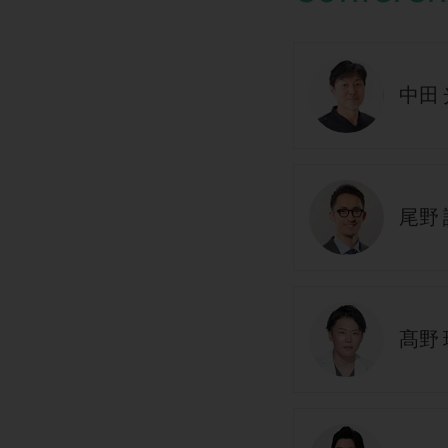
中田
尾野 
髙野 