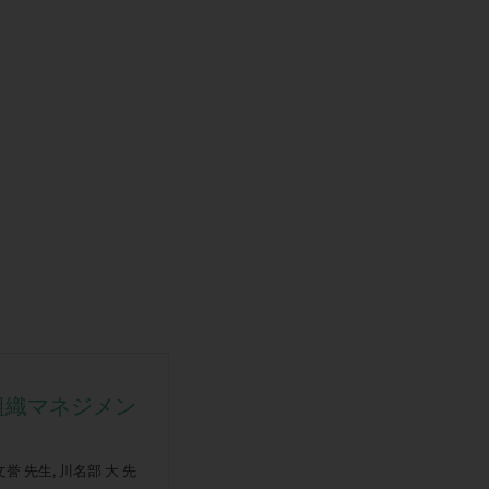
組織マネジメン
文誉 先生, 川名部 大 先