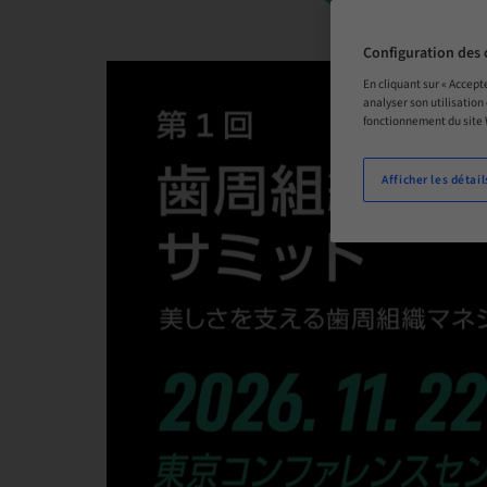
Configuration des 
En cliquant sur « Accept
analyser son utilisation
fonctionnement du site
Afficher les détail