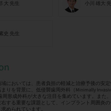
 大 先生
小川 雄大 
素史 先生
ion
領域においては、患者負担の軽減と治療予後の安定
背景に、低侵襲歯周外科（Minimally Invasive Pe
や審美歯周形成外科が大きな注目を集めています。また
左右する重要な課題として、インプラント周囲炎の
く求められています。