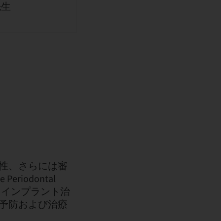
先生
性、さらには審
riodontal
、インプラント治
予防および治療