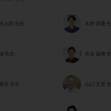
 光太郎 先生
木村 英隆 
誠 先生
奈良 嘉峰 
琢也 先生
山口 文誉 