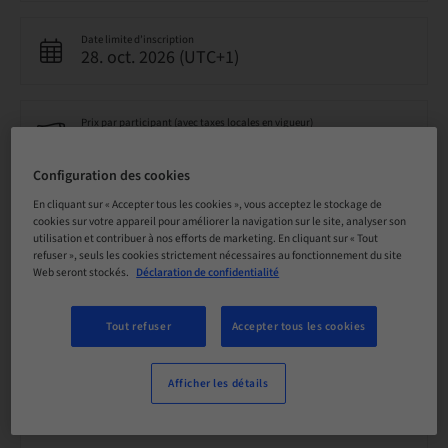
Date limite d’inscription
28. oct. 2026 (UTC+1)
Prix par participant (avec taxes locales en vigueur)
CHF 900.00
Configuration des cookies
En cliquant sur « Accepter tous les cookies », vous acceptez le stockage de
Langue
Allemand
cookies sur votre appareil pour améliorer la navigation sur le site, analyser son
utilisation et contribuer à nos efforts de marketing. En cliquant sur « Tout
refuser », seuls les cookies strictement nécessaires au fonctionnement du site
Web seront stockés.
Déclaration de confidentialité
Points
7.00 Points
Tout refuser
Accepter tous les cookies
Audience
Afficher les détails
national