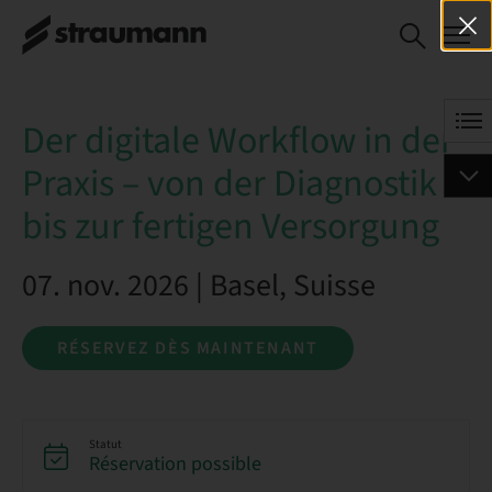
Der digitale
RÉSERVEZ DÈS
Workflow in der
MAINTENANT
Praxis – von der
Diagnostik bis
Der digitale Workflow in der
zur fertigen
Versorgung
Praxis – von der Diagnostik
bis zur fertigen Versorgung
07. nov. 2026 | Basel, Suisse
RÉSERVEZ DÈS MAINTENANT
Statut
Réservation possible