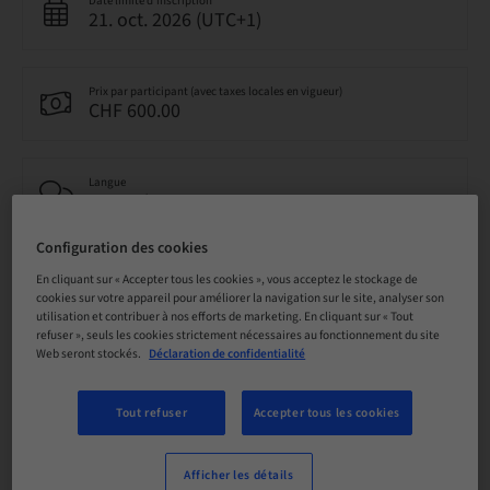
Date limite d’inscription
21. oct. 2026 (UTC+1)
Prix par participant (avec taxes locales en vigueur)
CHF 600.00
Langue
Français
Configuration des cookies
Points
En cliquant sur « Accepter tous les cookies », vous acceptez le stockage de
7.00 Points
cookies sur votre appareil pour améliorer la navigation sur le site, analyser son
utilisation et contribuer à nos efforts de marketing. En cliquant sur « Tout
refuser », seuls les cookies strictement nécessaires au fonctionnement du site
Web seront stockés.
Déclaration de confidentialité
Méthode de livraison
Cours théorique en classe
Tout refuser
Accepter tous les cookies
Audience
national
Afficher les détails