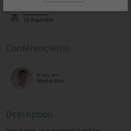
Places disponibles
15 disponible
Conférencier(s)
Dr. med. dent.
Nicolas Bois
Description
Dans ce cours, vous apprendrez à maîtriser