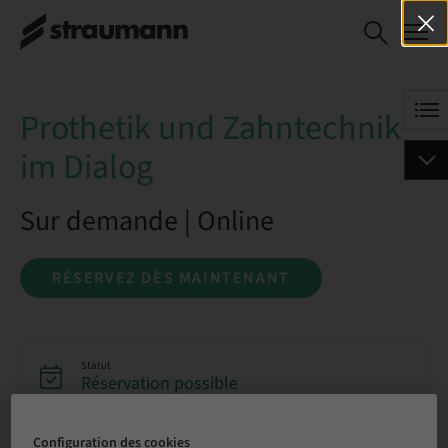
Prothetik und
RÉSERVEZ DÈS
Zahntechnik im
MAINTENANT
Dialog
Prothetik und Zahntechnik
im Dialog
Sur demande | Online
RÉSERVEZ DÈS MAINTENANT
Statut
Réservation possible
Configuration des cookies