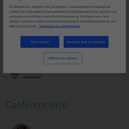
Langue
Allemand
En cliquant sur « Accepter tous les cookies », vous acceptez le stockage de
cookies sur votre appareil pour améliorer la navigation sur le site, analyser son
utilisation et contribuer à nos efforts de marketing. En cliquant sur « Tout
refuser », seuls les cookies strictement nécessaires au fonctionnement du site
Points
Web seront stockés.
Déclaration de confidentialité
0.00 Points
Tout refuser
Accepter tous les cookies
Méthode de livraison
Cours en ligne
Afficher les détails
Audience
national
Conférencier(s)