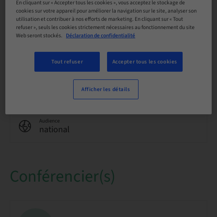
Langue
En cliquant sur « Accepter tous les cookies », vous acceptez le stockage de
Allemand
cookies sur votre appareil pour améliorer la navigation sur le site, analyser son
utilisation et contribuer à nos efforts de marketing. En cliquant sur « Tout
refuser », seuls les cookies strictement nécessaires au fonctionnement du site
Web seront stockés.
Déclaration de confidentialité
Points
0.00 Points
Tout refuser
Accepter tous les cookies
Méthode de livraison
Cours en ligne
Afficher les détails
Audience
national
Conférencier(s)