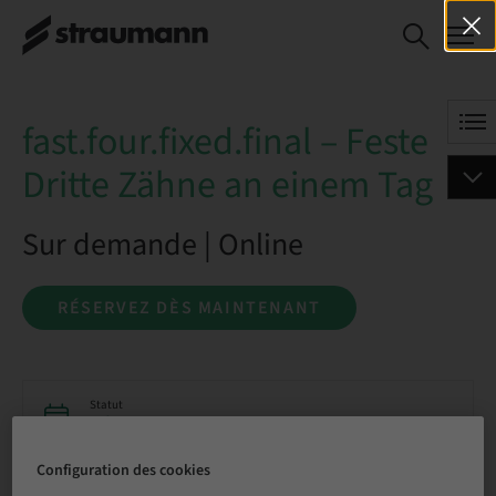
fast.four.fixed.final
RÉSERVEZ DÈS
– Feste Dritte
MAINTENANT
Zähne an einem
Tag
fast.four.fixed.final – Feste
Dritte Zähne an einem Tag
Sur demande | Online
RÉSERVEZ DÈS MAINTENANT
Statut
Réservation possible
Configuration des cookies