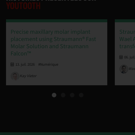
YOUTOOTH
Precise maxillary molar implant
Strau
placement using Straumann® Fast
Wael A
Molar Solution and Straumann
transf
Falcon™
06. jui
13. juil. 2026
#Numérique
Wael
Kay Vietor