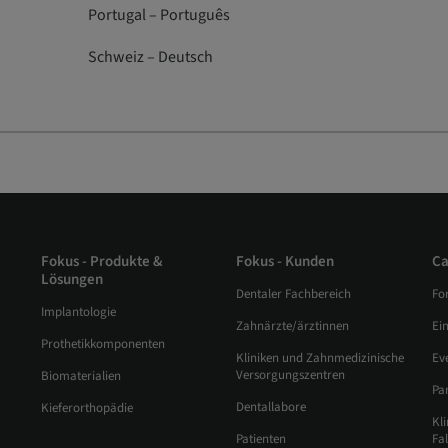
Portugal – Português
Schweiz – Deutsch
Fokus - Produkte &
Fokus - Kunden
C
Lösungen
Dentaler Fachbereich
Fo
Implantologie
Zahnärzte/ärztinnen
Ei
Prothetikkomponenten
Kliniken und Zahnmedizinische
Ev
Versorgungszentren
Biomaterialien
Pa
Dentallabore
Kieferorthopädie
Kli
Patienten
Fa