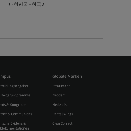
대한민국 – 한국어
ampus
Globale Marken
rtbildungsangebot
Straumann
nsteigerprogramme
Neodent
ents & Kongresse
Medentika
rtner & Communities
Dental Wings
nische Evidenz &
ClearCorrect
lldokumentationen