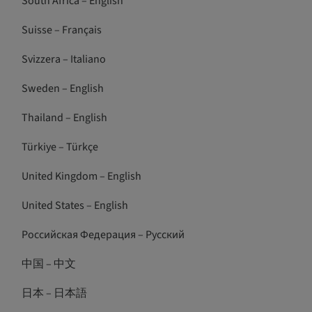
South Africa – English
Suisse – Français
Svizzera – Italiano
Sweden – English
Thailand – English
Türkiye – Türkçe
United Kingdom – English
United States – English
Российская Федерация – Русский
中国 – 中文
日本 – 日本語