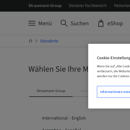
Straumann Group
Dentaler Fachbereich
Patiente
Menü
Suchen
eShop
Standorte
Cookie-Einstellun
Wählen Sie Ihre Marke und Ih
Wenn Sie auf „Alle Cook
verbessern, die Websit
werden nur die Cookies 
Straumann Group
Straumann
Neodent
Informationen anz
International – English