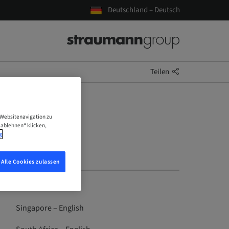
Deutschland – Deutsch
Teilen
 Websitenavigation zu
 ablehnen“ klicken,
g
Alle Cookies zulassen
Singapore – English