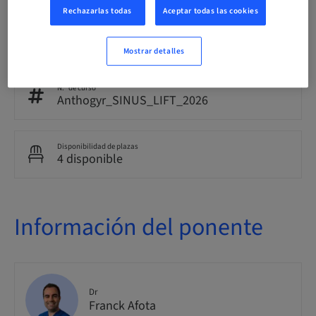
Rechazarlas todas
Aceptar todas las cookies
Público
nacional
Mostrar detalles
N.º de curso
Anthogyr_SINUS_LIFT_2026
Disponibilidad de plazas
4 disponible
Información del ponente
Dr
Franck Afota