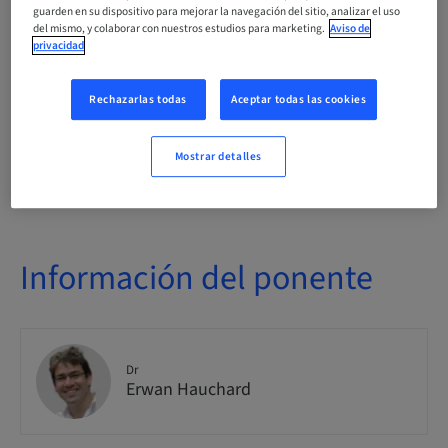
guarden en su dispositivo para mejorar la navegación del sitio, analizar el uso
nacional
del mismo, y colaborar con nuestros estudios para marketing.
Aviso de
privacidad
N.º de curso
Neodent_INIT_IMPLANTO_2_2025
Rechazarlas todas
Aceptar todas las cookies
Mostrar detalles
Disponibilidad de plazas
5 disponible
Información del ponente
Dr
Erwan Hauchard