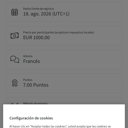
Fecha límite de registro
18. ago. 2026 (UTC+1)
Precio por participante (se aplican impuestos locales)
EUR 1000.00
Idioma
Francés
Puntos
7.00 Puntos
Método de entrega
Clase teórica
Configuración de cookies
Al hacer clic en “Aceptar todas las cookies”, usted acepta que las cookies se
Público