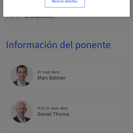
Mostrar detalles
Disponibilidad de plazas
30 disponible
Información del ponente
Dr. med. dent.
Marc Balmer
Prof. Dr. med. dent.
Daniel Thoma