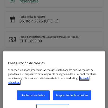
reservable
Fecha límite de registro
05. nov. 2026 (UTC+1)
Precio por participante (se aplican impuestos locales)
CHF 1890.00
Idioma
Alemán
Configuración de cookies
Al hacer clic en “Aceptar todas las cookies”, usted acepta que las cookies se
guarden en su dispositivo para mejorar la navegación del sitio, analizar el uso
Puntos
del mismo, y colaborar con nuestros estudios para marketing.
Aviso de
12.00 Puntos
privacidad
Rechazarlas todas
Aceptar todas las cookies
Público
nacional