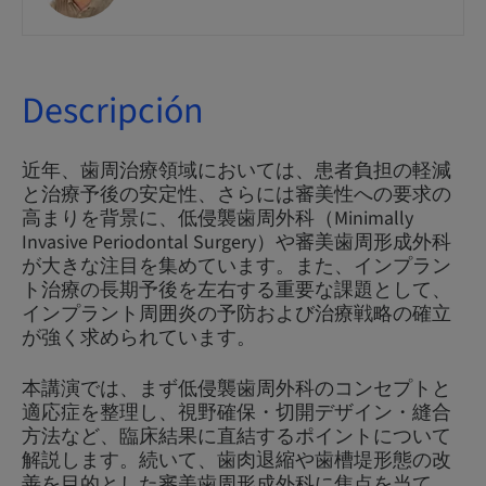
Descripción
近年、歯周治療領域においては、患者負担の軽減
と治療予後の安定性、さらには審美性への要求の
高まりを背景に、低侵襲歯周外科（Minimally
Invasive Periodontal Surgery）や審美歯周形成外科
が大きな注目を集めています。また、インプラン
ト治療の長期予後を左右する重要な課題として、
インプラント周囲炎の予防および治療戦略の確立
が強く求められています。
本講演では、まず低侵襲歯周外科のコンセプトと
適応症を整理し、視野確保・切開デザイン・縫合
方法など、臨床結果に直結するポイントについて
解説します。続いて、歯肉退縮や歯槽堤形態の改
善を目的とした審美歯周形成外科に焦点を当て、