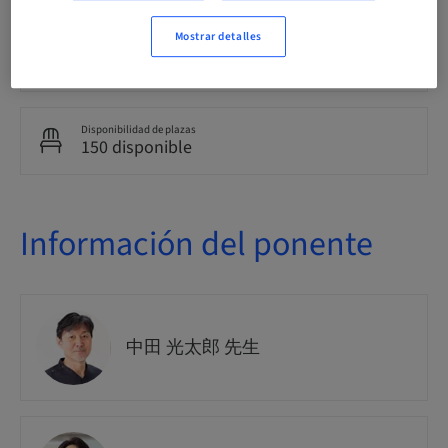
Mostrar detalles
N.º de curso
Marketing
Disponibilidad de plazas
150 disponible
Información del ponente
中田 光太郎 先生