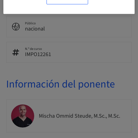
In-patient Surgery
Público
nacional
N.º de curso
IMPO12261
Información del ponente
Mischa Ommid Steude, M.Sc., M.Sc.