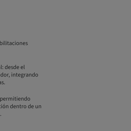
bilitaciones
l: desde el
ador, integrando
as.
, permitiendo
ción dentro de un
.