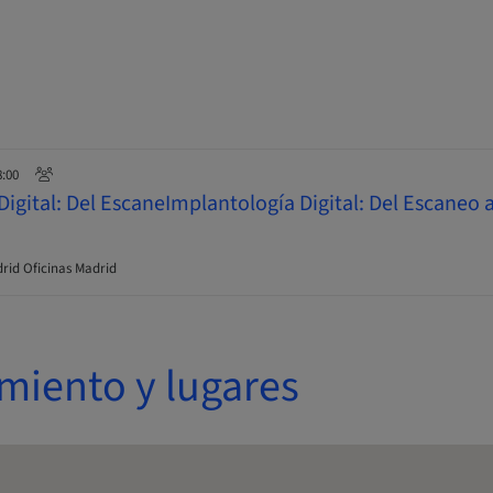
8:00
igital: Del EscaneImplantología Digital: Del Escaneo a
id Oficinas Madrid
miento y lugares