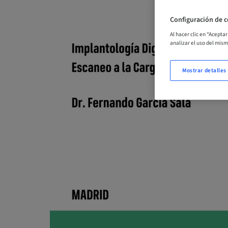
Configuración de c
Al hacer clic en “Acepta
analizar el uso del mis
Mostrar detalles