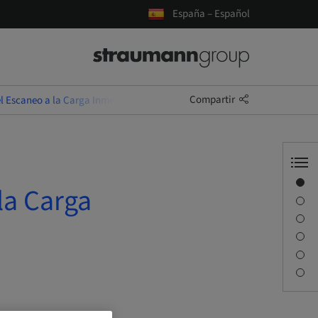
España – Español
Compartir
el Escaneo a la Carga Inmediata
Visión general
la Carga
Descripción
Objetivos de aprendizaje
Sesiones
Desplazamiento y lugares
Persona de contacto