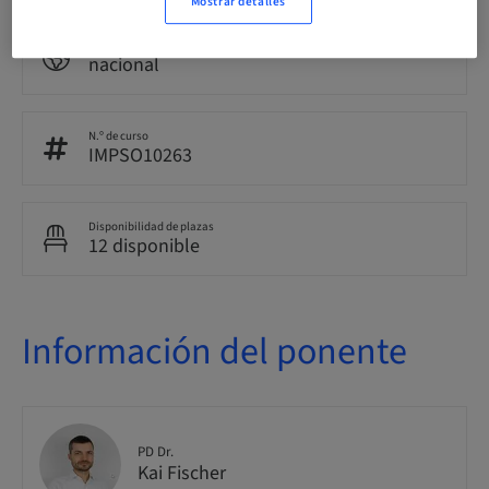
Mostrar detalles
Público
nacional
N.º de curso
IMPSO10263
Disponibilidad de plazas
12 disponible
Información del ponente
PD Dr.
Kai Fischer