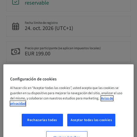
reservable
Fecha límite de registro
24. oct. 2026 (UTC+1)
Precio por participante (se aplican impuestos locales)
EUR 199.00
Idioma
Alemán
Configuración de cookies
Al hacer clic en “Aceptar todas las cookies”, usted acepta que las cookies se
guarden en su dispositivo para mejorar la navegación del sitio, analizar el uso
del mismo, y colaborar con nuestros estudios para marketing.
Aviso de
Puntos
8.00 Puntos
privacidad
Rechazarlas todas
Aceptar todas las cookies
Método de entrega
Clase teórica con práctica