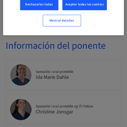
Rechazarlas todas
Aceptar todas las cookies
Disponibilidad de plazas
4/30 disponible
Mostrar detalles
Información del ponente
Spesialist i oral protetikk
Ida Marie Dahle
Spesialist i oral protetikk og ITI Fellow
Christine Jonsgar