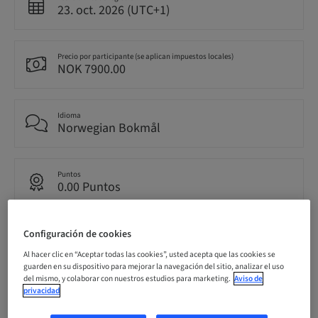
23. oct. 2026 (UTC+1)
Precio por participante (se aplican impuestos locales)
NOK 7900.00
Idioma
Norwegian Bokmål
Puntos
0.00 Puntos
Configuración de cookies
Método de entrega
Clase teórica
Al hacer clic en “Aceptar todas las cookies”, usted acepta que las cookies se
guarden en su dispositivo para mejorar la navegación del sitio, analizar el uso
del mismo, y colaborar con nuestros estudios para marketing.
Aviso de
privacidad
Público
nacional