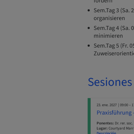
fordern
Sem.Tag 3 (Sa. 2
organisieren
Sem.Tag 4 (Sa. 
minimieren
Sem.Tag 5 (Fr. 0
Zuweiserorient
Sesiones
23. ene. 2027
| 09:00 – 1
Praxisführung 
Ponentes:
Dr. rer. soc.
Lugar:
Courtyard Marri
Descripción