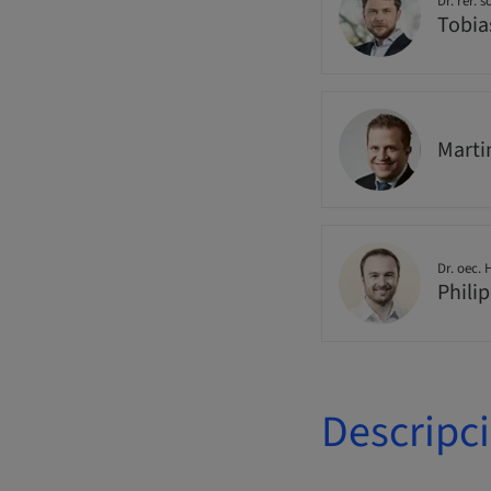
Dr. rer. s
Tobia
Mart
Dr. oec.
Phili
Descripc