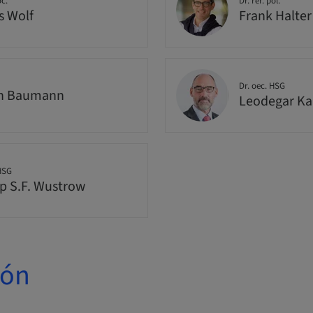
oc.
Dr. rer. pol.
s Wolf
Frank Halter
Dr. oec. HSG
in Baumann
Leodegar K
 HSG
pp S.F. Wustrow
ión