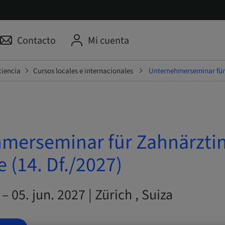
Contacto
Mi cuenta
ciencia
Cursos locales e internacionales
Unternehmerseminar für 
merseminar für Zahnärzti
 (14. Df./2027)
– 05. jun. 2027 | Zürich , Suiza