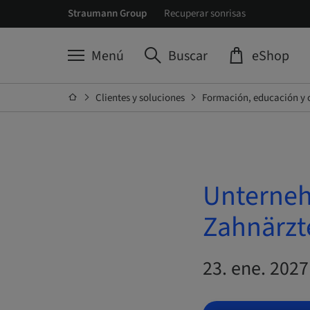
Straumann Group
Recuperar sonrisas
Menú
Buscar
eShop
Clientes y soluciones
Formación, educación y 
Unterneh
Zahnärzte
23. ene. 2027 