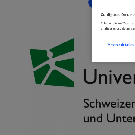
RESERVAR AH
Configuración de c
Al hacer clic en “Acepta
analizar el uso del mis
Mostrar detalles