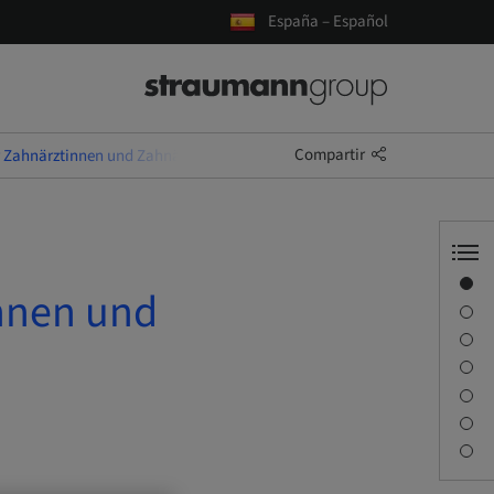
España – Español
Compartir
Zahnärztinnen und Zahnärzte (14. Df./2027)
Visión general
nnen und
Información del ponente
Descripción
Objetivos de aprendizaje
Sesiones
Desplazamiento y lugares
Persona de contacto