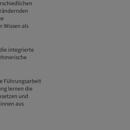
rschiedlichen
verändernden
ue
m Wissen als
ie integrierte
nehmerische
he Führungsarbeit
ung lernen die
usetzen und
:innen aus