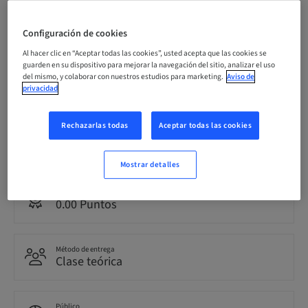
Fecha límite de registro
10. oct. 2026 (UTC+1)
Configuración de cookies
Al hacer clic en “Aceptar todas las cookies”, usted acepta que las cookies se
guarden en su dispositivo para mejorar la navegación del sitio, analizar el uso
del mismo, y colaborar con nuestros estudios para marketing.
Aviso de
Precio por participante (se aplican impuestos locales)
EUR 1200.00
privacidad
Rechazarlas todas
Aceptar todas las cookies
Idioma
Italiano
Mostrar detalles
Puntos
0.00 Puntos
Método de entrega
Clase teórica
Público