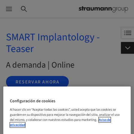
SMART Implantology -
Teaser
A demanda | Online
RESERVAR AHORA
Configuración de cookies
Estado
Al hacer clic en “Aceptar todas las cookies”, usted acepta que las cookies se
reservable
guarden en su dispositivo para mejorar la navegación del sitio, analizar el uso
del mismo, y colaborar con nuestros estudios para marketing.
Aviso de
privacidad
Idioma