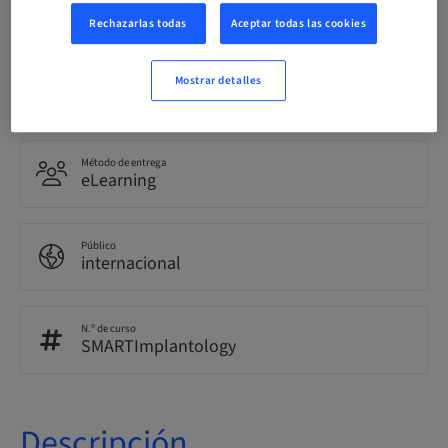
Inglés
Rechazarlas todas
Aceptar todas las cookies
Puntos
Mostrar detalles
0.00 Puntos
Método de entrega
eLearning
Público
internacional
N.º de curso
SMARTImplantology
Descripción