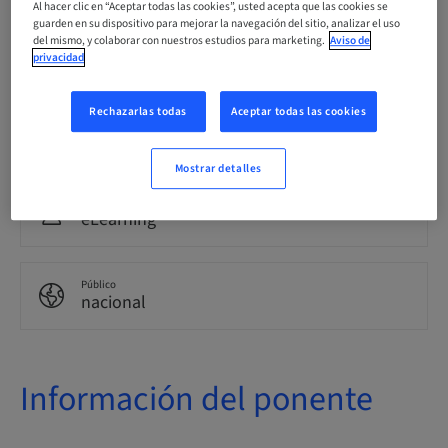
Al hacer clic en “Aceptar todas las cookies”, usted acepta que las cookies se
guarden en su dispositivo para mejorar la navegación del sitio, analizar el uso
Idioma
del mismo, y colaborar con nuestros estudios para marketing.
Aviso de
Alemán
privacidad
Rechazarlas todas
Aceptar todas las cookies
Puntos
0.00 Puntos
Mostrar detalles
Método de entrega
eLearning
Público
nacional
Información del ponente