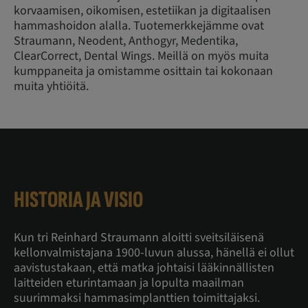
korvaamisen, oikomisen, estetiikan ja digitaalisen
hammashoidon alalla. Tuotemerkkejämme ovat
Straumann, Neodent, Anthogyr, Medentika,
ClearCorrect, Dental Wings. Meillä on myös muita
kumppaneita ja omistamme osittain tai kokonaan
muita yhtiöitä.
HISTORIA JA VISIO
Kun tri Reinhard Straumann aloitti sveitsiläisenä
kellonvalmistajana 1900-luvun alussa, hänellä ei ollut
aavistustakaan, että matka johtaisi lääkinnällisten
laitteiden eturintamaan ja lopulta maailman
suurimmaksi hammasimplanttien toimittajaksi.