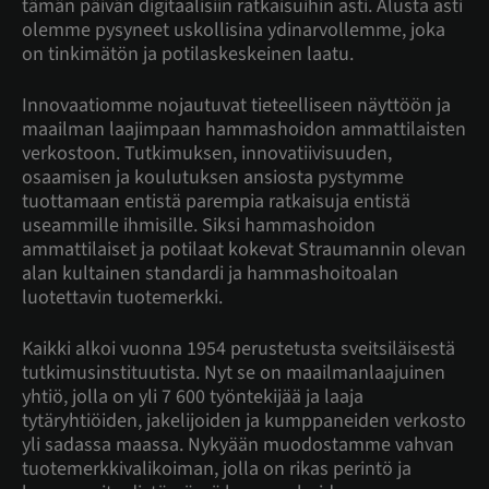
tämän päivän digitaalisiin ratkaisuihin asti. Alusta asti
olemme pysyneet uskollisina ydinarvollemme, joka
on tinkimätön ja potilaskeskeinen laatu.
Innovaatiomme nojautuvat tieteelliseen näyttöön ja
maailman laajimpaan hammashoidon ammattilaisten
verkostoon. Tutkimuksen, innovatiivisuuden,
osaamisen ja koulutuksen ansiosta pystymme
tuottamaan entistä parempia ratkaisuja entistä
useammille ihmisille. Siksi hammashoidon
ammattilaiset ja potilaat kokevat Straumannin olevan
alan kultainen standardi ja hammashoitoalan
luotettavin tuotemerkki.
Kaikki alkoi vuonna 1954 perustetusta sveitsiläisestä
tutkimusinstituutista. Nyt se on maailmanlaajuinen
yhtiö, jolla on yli 7 600 työntekijää ja laaja
tytäryhtiöiden, jakelijoiden ja kumppaneiden verkosto
yli sadassa maassa. Nykyään muodostamme vahvan
tuotemerkkivalikoiman, jolla on rikas perintö ja