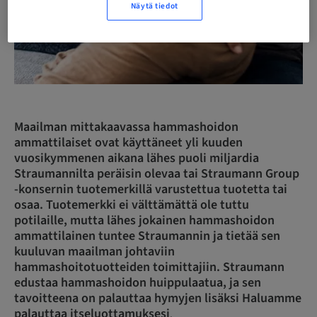
Näytä tiedot
Maailman mittakaavassa hammashoidon
ammattilaiset ovat käyttäneet yli kuuden
vuosikymmenen aikana lähes puoli miljardia
Straumannilta peräisin olevaa tai Straumann Group
-konsernin tuotemerkillä varustettua tuotetta tai
osaa. Tuotemerkki ei välttämättä ole tuttu
potilaille, mutta lähes jokainen hammashoidon
ammattilainen tuntee Straumannin ja tietää sen
kuuluvan maailman johtaviin
hammashoitotuotteiden toimittajiin. Straumann
edustaa hammashoidon huippulaatua, ja sen
tavoitteena on palauttaa hymyjen lisäksi Haluamme
palauttaa itseluottamuksesi
.