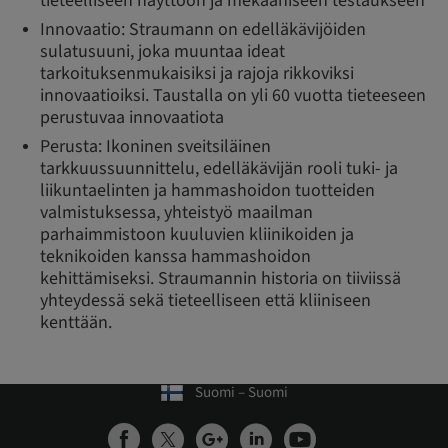
tieteelliseen näyttöön ja mekaaniseen testaukseen
Innovaatio: Straumann on edelläkävijöiden
sulatusuuni, joka muuntaa ideat
tarkoituksenmukaisiksi ja rajoja rikkoviksi
innovaatioiksi. Taustalla on yli 60 vuotta tieteeseen
perustuvaa innovaatiota
Perusta: Ikoninen sveitsiläinen
tarkkuussuunnittelu, edelläkävijän rooli tuki- ja
liikuntaelinten ja hammashoidon tuotteiden
valmistuksessa, yhteistyö maailman
parhaimmistoon kuuluvien kliinikoiden ja
teknikoiden kanssa hammashoidon
kehittämiseksi. Straumannin historia on tiiviissä
yhteydessä sekä tieteelliseen että kliiniseen
kenttään.
Suomi – Suomi