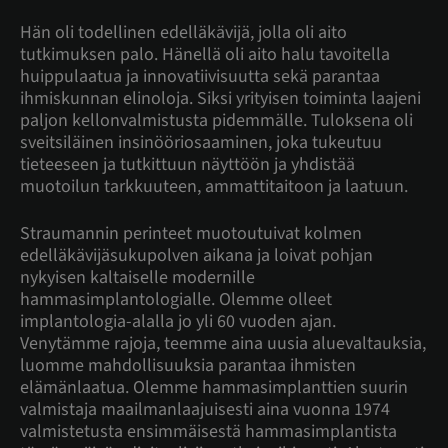
Hän oli todellinen edelläkävijä, jolla oli aito
tutkimuksen palo. Hänellä oli aito halu tavoitella
huippulaatua ja innovatiivisuutta sekä parantaa
ihmiskunnan elinoloja. Siksi yrityisen toiminta laajeni
paljon kellonvalmistusta pidemmälle. Tuloksena oli
sveitsiläinen insinööriosaaminen, joka tukeutuu
tieteeseen ja tutkittuun näyttöön ja yhdistää
muotoilun tarkkuuteen, ammattitaitoon ja laatuun.
Straumannin perinteet muotoutuivat kolmen
edelläkävijäsukupolven aikana ja loivat pohjan
nykyisen kaltaiselle modernille
hammasimplantologialle. Olemme olleet
implantologia-alalla jo yli 60 vuoden ajan.
Venytämme rajoja, teemme aina uusia aluevaltauksia,
luomme mahdollisuuksia parantaa ihmisten
elämänlaatua. Olemme hammasimplanttien suurin
valmistaja maailmanlaajuisesti aina vuonna 1974
valmistetusta ensimmäisestä hammasimplantista