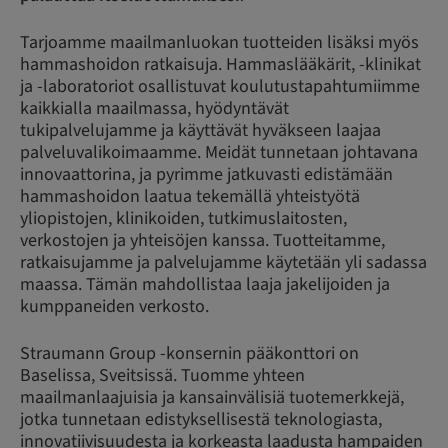
Tarjoamme maailmanluokan tuotteiden lisäksi myös
hammashoidon ratkaisuja. Hammaslääkärit, -klinikat
ja -laboratoriot osallistuvat koulutustapahtumiimme
kaikkialla maailmassa, hyödyntävät
tukipalvelujamme ja käyttävät hyväkseen laajaa
palveluvalikoimaamme. Meidät tunnetaan johtavana
innovaattorina, ja pyrimme jatkuvasti edistämään
hammashoidon laatua tekemällä yhteistyötä
yliopistojen, klinikoiden, tutkimuslaitosten,
verkostojen ja yhteisöjen kanssa. Tuotteitamme,
ratkaisujamme ja palvelujamme käytetään yli sadassa
maassa. Tämän mahdollistaa laaja jakelijoiden ja
kumppaneiden verkosto.
Straumann Group -konsernin pääkonttori on
Baselissa, Sveitsissä. Tuomme yhteen
maailmanlaajuisia ja kansainvälisiä tuotemerkkejä,
jotka tunnetaan edistyksellisestä teknologiasta,
innovatiivisuudesta ja korkeasta laadusta hampaiden