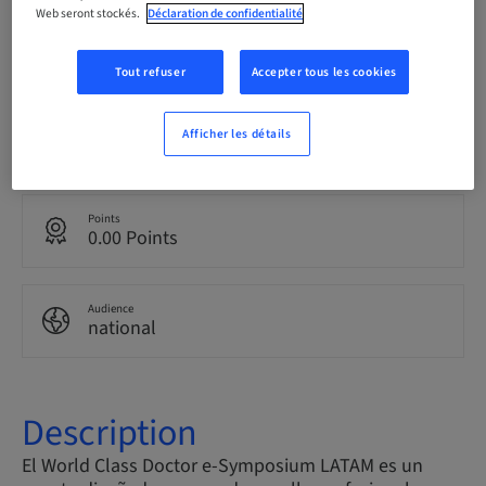
Web seront stockés.
Déclaration de confidentialité
Date limite d’inscription
28. juin 2044 (UTC-3)
Tout refuser
Accepter tous les cookies
Langue
Afficher les détails
Espagnole
Points
0.00 Points
Audience
national
Description
El World Class Doctor e-Symposium LATAM es un