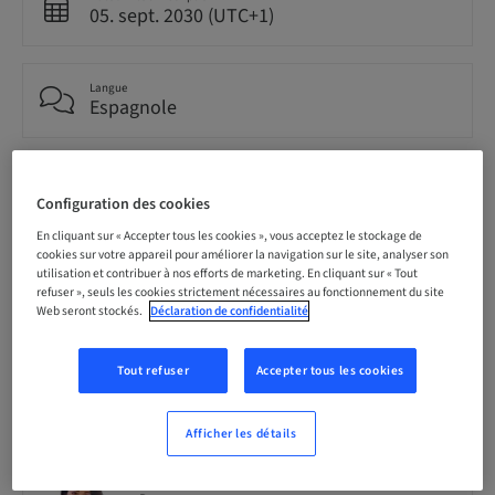
05. sept. 2030 (UTC+1)
Langue
Espagnole
Points
0.00 Points
Configuration des cookies
En cliquant sur « Accepter tous les cookies », vous acceptez le stockage de
cookies sur votre appareil pour améliorer la navigation sur le site, analyser son
Audience
utilisation et contribuer à nos efforts de marketing. En cliquant sur « Tout
national
refuser », seuls les cookies strictement nécessaires au fonctionnement du site
Web seront stockés.
Déclaration de confidentialité
Tout refuser
Accepter tous les cookies
Conférencier(s)
Afficher les détails