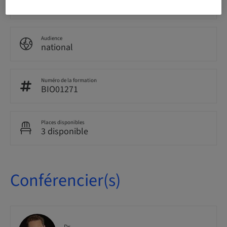
Live surgery
Audience
national
Numéro de la formation
BIO01271
Places disponibles
3 disponible
Conférencier(s)