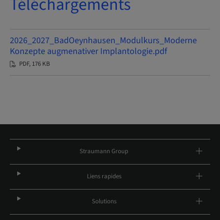
Téléchargements
2026_2027_BadOeynhausen_Modulkurs_Moderne
Konzepte augmenativer Implantologie.pdf
PDF, 176 KB
Straumann Group
Liens rapides
Solutions