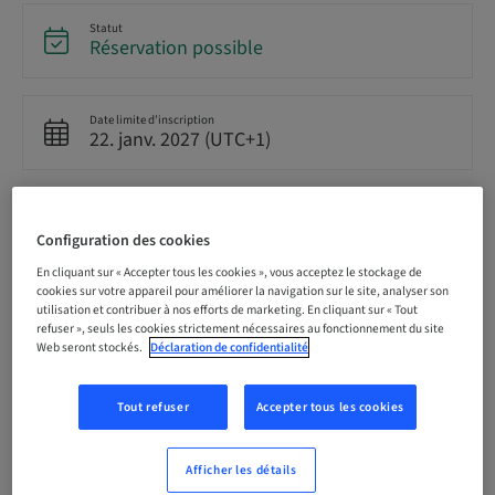
Statut
Réservation possible
Date limite d’inscription
22. janv. 2027 (UTC+1)
Prix par participant (avec taxes locales en vigueur)
EUR 259.00
Configuration des cookies
En cliquant sur « Accepter tous les cookies », vous acceptez le stockage de
cookies sur votre appareil pour améliorer la navigation sur le site, analyser son
Langue
utilisation et contribuer à nos efforts de marketing. En cliquant sur « Tout
Allemand
refuser », seuls les cookies strictement nécessaires au fonctionnement du site
Web seront stockés.
Déclaration de confidentialité
Points
Tout refuser
Accepter tous les cookies
9.00 Points
Afficher les détails
Méthode de livraison