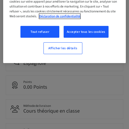
cookies sur votre appareil pour améliorer la navigation sur le site, analyser son
utilisation et contribuer à nos efforts de marketing. En cliquant sur « Tout
Date limite d’inscription
refuser », seuls les cookies strictement nécessaires au fonctionnement du site
05. nov. 2026 (UTC+1)
Web seront stockés.
Déclaration de confidentialité
Tout refuser
Accepter tous les cookies
Prix par participant (avec taxes locales en vigueur)
EUR 199.00
Afficher les détails
Langue
Espagnole
Points
0.00 Points
Méthode de livraison
Cours théorique en classe