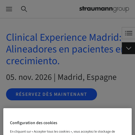
Clinical Experience Madrid:
Alineadores en pacientes en
crecimiento.
05. nov. 2026 | Madrid, Espagne
RÉSERVEZ DÈS MAINTENANT
Statut
Configuration des cookies
Réservation possible
En cliquant sur « Accepter tous les cookies », vous acceptez le stockage de