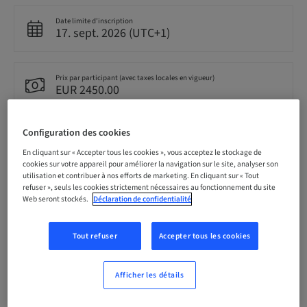
Date limite d’inscription
17. sept. 2026 (UTC+1)
Prix par participant (avec taxes locales en vigueur)
EUR 2450.00
Configuration des cookies
Langue
Anglais
En cliquant sur « Accepter tous les cookies », vous acceptez le stockage de
cookies sur votre appareil pour améliorer la navigation sur le site, analyser son
utilisation et contribuer à nos efforts de marketing. En cliquant sur « Tout
refuser », seuls les cookies strictement nécessaires au fonctionnement du site
Points
Web seront stockés.
Déclaration de confidentialité
0.00 Points
Tout refuser
Accepter tous les cookies
Méthode de livraison
Cours théorique en classe
Afficher les détails
Audience