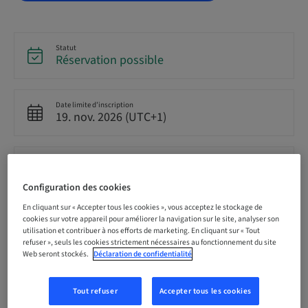
Statut
Réservation possible
Date limite d’inscription
19. nov. 2026 (UTC+1)
Prix par participant (avec taxes locales en vigueur)
CHF 475.00
Configuration des cookies
En cliquant sur « Accepter tous les cookies », vous acceptez le stockage de
cookies sur votre appareil pour améliorer la navigation sur le site, analyser son
Langue
Allemand
utilisation et contribuer à nos efforts de marketing. En cliquant sur « Tout
refuser », seuls les cookies strictement nécessaires au fonctionnement du site
Web seront stockés.
Déclaration de confidentialité
Points
4.00 Points
Tout refuser
Accepter tous les cookies