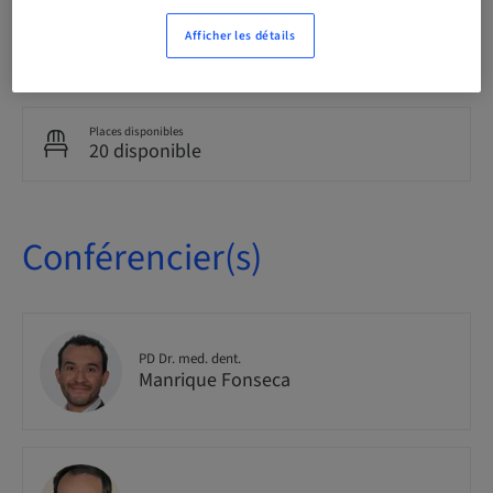
Afficher les détails
Audience
national
Places disponibles
20 disponible
Conférencier(s)
PD Dr. med. dent.
Manrique Fonseca