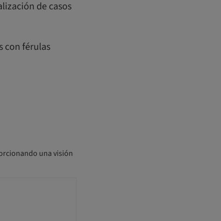
alización de casos
s con férulas
porcionando una visión