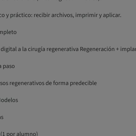
co y práctico: recibir archivos, imprimir y aplicar.
ompleto
n digital a la cirugía regenerativa Regeneración + impl
a paso
asos regenerativos de forma predecible
Modelos
as
(1 por alumno)