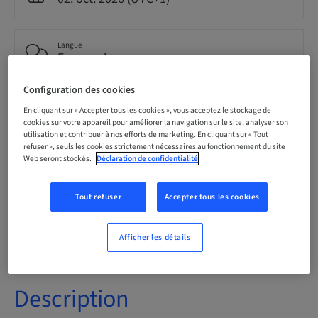
Langue
Espagnole
Configuration des cookies
Points
En cliquant sur « Accepter tous les cookies », vous acceptez le stockage de
0.00 Points
cookies sur votre appareil pour améliorer la navigation sur le site, analyser son
utilisation et contribuer à nos efforts de marketing. En cliquant sur « Tout
refuser », seuls les cookies strictement nécessaires au fonctionnement du site
Web seront stockés.
Déclaration de confidentialité
Méthode de livraison
Cours théorique en classe
Tout refuser
Accepter tous les cookies
Audience
Afficher les détails
Description