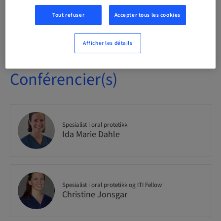
Tout refuser
Accepter tous les cookies
Places disponibles
4/30 disponible
Afficher les détails
Conférencier(s)
Spesialist i oral protetikk
Ida Marie Dahle
Spesialist i oral protetikk og ITI Fellow
Christine Jonsgar