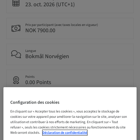
23. oct. 2026 (UTC+1)
Prix par participant (avec taxes locales en vigueur)
NOK 7900.00
Langue
Bokmål Norvégien
Points
0.00 Points
Configuration des cookies
Méthode de livraison
Cours théorique en classe
En cliquant sur « Accepter tous les cookies », vous acceptez le stockage de
cookies sur votre appareil pour améliorer la navigation sur le site, analyser son
utilisation et contribuer à nos efforts de marketing. En cliquant sur « Tout
refuser », seuls les cookies strictement nécessaires au fonctionnement du site
Audience
Web seront stockés.
Déclaration de confidentialité
national