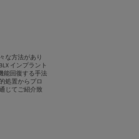
々な方法があり
 BLX インプラント
り機能回復する手法
的処置からプロ
通じてご紹介致