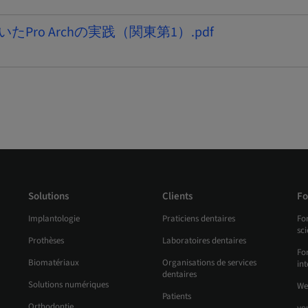
を用いたPro Archの実践（関東第1）.pdf
Solutions
Clients
Fo
Implantologie
Praticiens dentaires
Fo
sc
Prothèses
Laboratoires dentaires
For
Biomatériaux
Organisations de services
int
dentaires
Solutions numériques
We
Patients
Orthodontie
yo