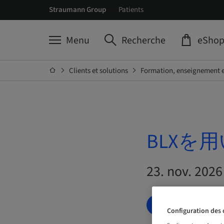
Straumann Group
Patients
Menu
Recherche
eSho
Clients et solutions
Formation, enseignement e
BLXを用
23. nov. 202
LISTE D’ATTE
Configuration des 