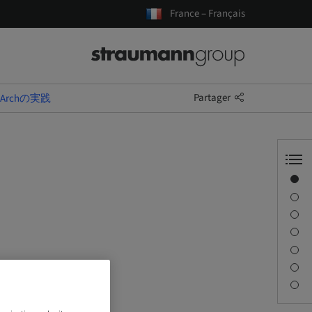
France – Français
Partager
Archの実践
Aperçu
Conférencier(s)
Description
Séances
Trajet et sites
Personne à contacter
Téléchargements