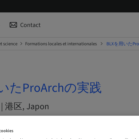
p
Contact
t science
Formations locales et internationales
BLXを用いたPro
いたProArchの実践
6 | 港区, Japon
NTE
cookies