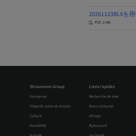
20261123BLX
PDF, 2 MB
Straumann Group
Liens rapides
Entreprise
Recherche de sites
Objectif, vision et mission
Nous contacter
Culture
eShops
Durabilité
MyAccount
Activité
youTooth