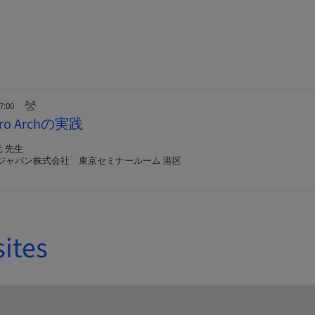
17:00
o Archの実践
元 先生
ジャパン株式会社 東京セミナールーム 港区
sites