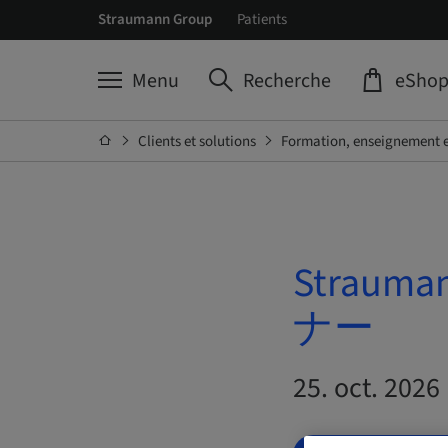
Straumann Group
Patients
Menu
Recherche
eSho
Clients et solutions
Formation, enseignement e
Stra
ナー
25. oct. 2