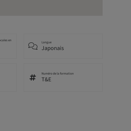
ocales en
Langue
Japonais
Numéro de la formation
T&E