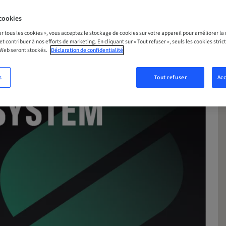
S MAINTENANT
cookies
er tous les cookies », vous acceptez le stockage de cookies sur votre appareil pour améliorer la n
 et contribuer à nos efforts de marketing. En cliquant sur « Tout refuser », seuls les cookies str
 Web seront stockés.
Déclaration de confidentialité
s
Tout refuser
Acc