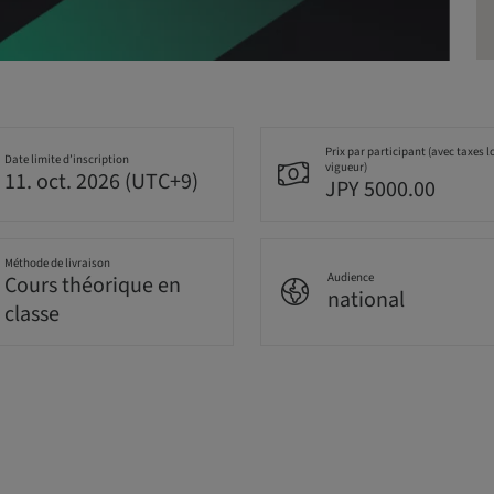
Prix par participant (avec taxes l
Date limite d’inscription
vigueur)
11. oct. 2026 (UTC+9)
JPY 5000.00
Méthode de livraison
Audience
Cours théorique en
national
classe