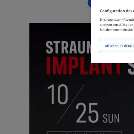
RÉSERVEZ DÈ
Configuration des 
En cliquant sur « Accept
analyser son utilisation
fonctionnement du site
Afficher les détail