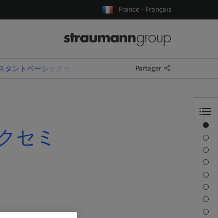
France – Français
Partager
nアシスタントベーシックセミナー
Aperçu
ックセミ
Conférencier(s)
Description
Objectifs d’apprentissage
Séances
Trajet et sites
Personne à contacter
Téléchargements