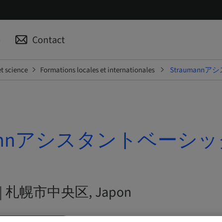
p
Contact
t science
Formations locales et internationales
Strauman
umannアシスタントベーシ
026 | 札幌市中央区, Japon