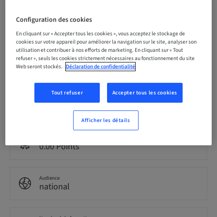
Date limite d’inscription
Configuration des cookies
20. sept. 2026 (UTC+9)
En cliquant sur « Accepter tous les cookies », vous acceptez le stockage de
cookies sur votre appareil pour améliorer la navigation sur le site, analyser son
utilisation et contribuer à nos efforts de marketing. En cliquant sur « Tout
Prix par participant (avec taxes locales en vigueur)
refuser », seuls les cookies strictement nécessaires au fonctionnement du site
JPY 50000.00
Web seront stockés.
Déclaration de confidentialité
Tout refuser
Accepter tous les cookies
Langue
Japonais
Afficher les détails
Points
0.00 Points
Audience
national