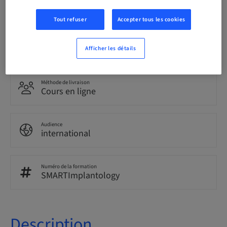
Anglais
Tout refuser
Accepter tous les cookies
Points
0.00 Points
Afficher les détails
Méthode de livraison
Cours en ligne
Audience
international
Numéro de la formation
SMARTImplantology
Description