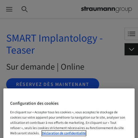
SMART Implantology -
Teaser
Sur demande | Online
RÉSERVEZ DÈS MAINTENANT
Configuration des cookies
Statut
En cliquant sur « Accepter tous les cookies », vous acceptez le stockage de
Réservation possible
cookies sur votre appareil pour améliorer la navigation sur le site, analyser son
utilisation et contribuer à nos efforts de marketing. En cliquant sur « Tout
refuser », seuls les cookies strictement nécessaires au fonctionnement du site
Web seront stockés.
Déclaration de confidentialité
Langue