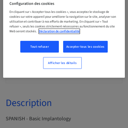
Espagnole
Configuration des cookies
En cliquant sur « Accepter tous les cookies », vous acceptez le stockage de
cookies sur votre appareil pour améliorer la navigation sur le site, analyser son
utilisation et contribuer à nos efforts de marketing. En cliquant sur « Tout
Points
refuser », seuls les cookies strictement nécessaires au fonctionnement du site
0.00 Points
Web seront stockés.
Déclaration de confidentialité
Tout refuser
Accepter tous les cookies
Méthode de livraison
Cours en ligne
Afficher les détails
Audience
international
Description
SPANISH - Basic Implantology