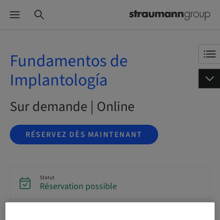
Fundamentos de
Implantología
Sur demande | Online
RÉSERVEZ DÈS MAINTENANT
Statut
Réservation possible
Langue