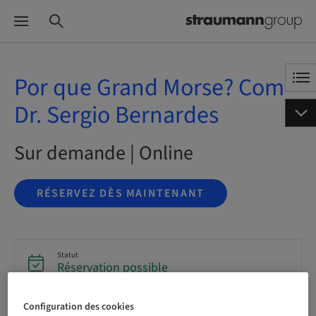
Por que Grand Morse? Com
Dr. Sergio Bernardes
Sur demande | Online
RÉSERVEZ DÈS MAINTENANT
Statut
Réservation possible
Configuration des cookies
Langue