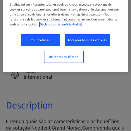
Portuguais
En cliquant sur « Accepter tous les cookies », vous acceptez le stockage de
cookies sur votre appareil pour améliorer la navigation sur le site, analyser son
utilisation et contribuer à nos efforts de marketing. En cliquant sur « Tout
refuser », seuls les cookies strictement nécessaires au fonctionnement du site
Points
Web seront stockés.
Déclaration de confidentialité
0.00 Points
Tout refuser
Accepter tous les cookies
Méthode de livraison
Cours en ligne
Afficher les détails
Audience
international
Description
Entenda quais são as características e os benefícios
da solução Neodent Grand Morse. Compreenda quais